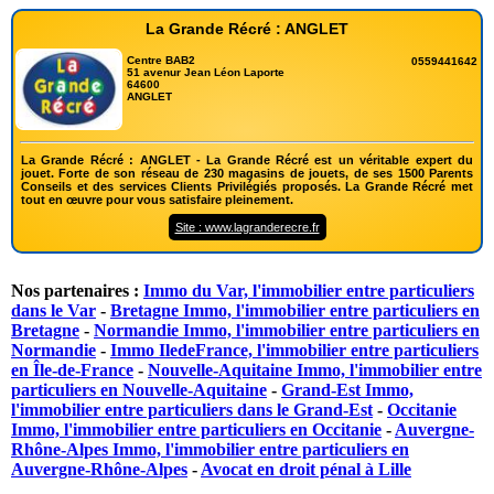
La Grande Récré : ANGLET
Centre BAB2
0559441642
51 avenur Jean Léon Laporte
64600
ANGLET
La Grande Récré : ANGLET - La Grande Récré est un véritable expert du
jouet. Forte de son réseau de 230 magasins de jouets, de ses 1500 Parents
Conseils et des services Clients Privilégiés proposés. La Grande Récré met
tout en œuvre pour vous satisfaire pleinement.
Site : www.lagranderecre.fr
Nos partenaires :
Immo du Var, l'immobilier entre particuliers
dans le Var
-
Bretagne Immo, l'immobilier entre particuliers en
Bretagne
-
Normandie Immo, l'immobilier entre particuliers en
Normandie
-
Immo IledeFrance, l'immobilier entre particuliers
en Île-de-France
-
Nouvelle-Aquitaine Immo, l'immobilier entre
particuliers en Nouvelle-Aquitaine
-
Grand-Est Immo,
l'immobilier entre particuliers dans le Grand-Est
-
Occitanie
Immo, l'immobilier entre particuliers en Occitanie
-
Auvergne-
Rhône-Alpes Immo, l'immobilier entre particuliers en
Auvergne-Rhône-Alpes
-
Avocat en droit pénal à Lille