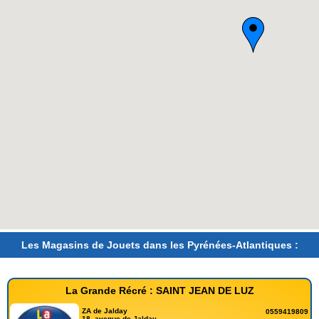
Les Magasins de Jouets dans les Pyrénées-Atlantiques :
La Grande Récré : SAINT JEAN DE LUZ
ZA de Jalday
0559419809
18, avenue de Jalday