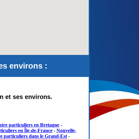
s environs :
n et ses environs.
tre particuliers en Bretagne
-
iculiers en Île-de-France
-
Nouvelle-
e particuliers dans le Grand-Est
-