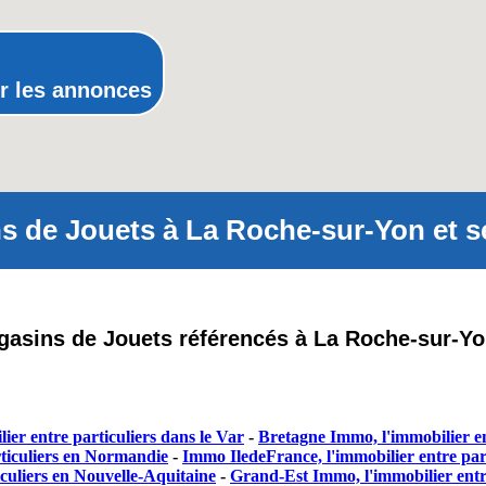
Rhone-Alpes
r les annonces
s de Jouets à La Roche-sur-Yon et se
agasins de Jouets référencés à La Roche-sur-Yo
ier entre particuliers dans le Var
-
Bretagne Immo, l'immobilier en
ticuliers en Normandie
-
Immo IledeFrance, l'immobilier entre part
culiers en Nouvelle-Aquitaine
-
Grand-Est Immo, l'immobilier entr