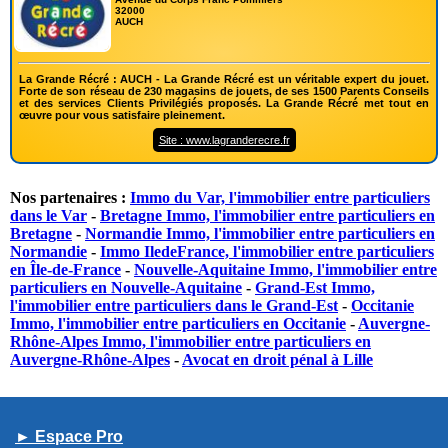
32000
AUCH
La Grande Récré : AUCH - La Grande Récré est un véritable expert du jouet.
Forte de son réseau de 230 magasins de jouets, de ses 1500 Parents Conseils
et des services Clients Privilégiés proposés. La Grande Récré met tout en
œuvre pour vous satisfaire pleinement.
Site : www.lagranderecre.fr
Nos partenaires :
Immo du Var, l'immobilier entre particuliers
dans le Var
-
Bretagne Immo, l'immobilier entre particuliers en
Bretagne
-
Normandie Immo, l'immobilier entre particuliers en
Normandie
-
Immo IledeFrance, l'immobilier entre particuliers
en Île-de-France
-
Nouvelle-Aquitaine Immo, l'immobilier entre
particuliers en Nouvelle-Aquitaine
-
Grand-Est Immo,
l'immobilier entre particuliers dans le Grand-Est
-
Occitanie
Immo, l'immobilier entre particuliers en Occitanie
-
Auvergne-
Rhône-Alpes Immo, l'immobilier entre particuliers en
Auvergne-Rhône-Alpes
-
Avocat en droit pénal à Lille
► Espace Pro