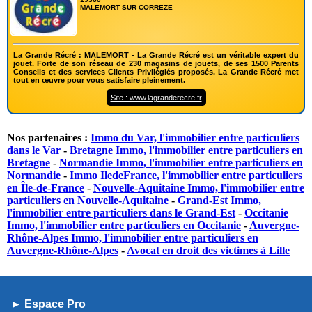
MALEMORT SUR CORREZE
La Grande Récré : MALEMORT - La Grande Récré est un véritable expert du
jouet. Forte de son réseau de 230 magasins de jouets, de ses 1500 Parents
Conseils et des services Clients Privilégiés proposés. La Grande Récré met
tout en œuvre pour vous satisfaire pleinement.
Site : www.lagranderecre.fr
Nos partenaires :
Immo du Var, l'immobilier entre particuliers
dans le Var
-
Bretagne Immo, l'immobilier entre particuliers en
Bretagne
-
Normandie Immo, l'immobilier entre particuliers en
Normandie
-
Immo IledeFrance, l'immobilier entre particuliers
en Île-de-France
-
Nouvelle-Aquitaine Immo, l'immobilier entre
particuliers en Nouvelle-Aquitaine
-
Grand-Est Immo,
l'immobilier entre particuliers dans le Grand-Est
-
Occitanie
Immo, l'immobilier entre particuliers en Occitanie
-
Auvergne-
Rhône-Alpes Immo, l'immobilier entre particuliers en
Auvergne-Rhône-Alpes
-
Avocat en droit des victimes à Lille
► Espace Pro