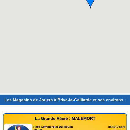
Les Magasins de Jouets à Brive-la-Gaillarde et ses environs :
La Grande Récré : MALEMORT
Parc Commercial Du Moulin
0555171870
19360