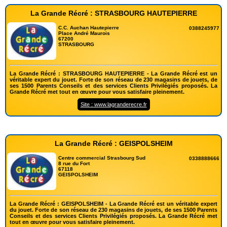
La Grande Récré : STRASBOURG HAUTEPIERRE
C.C. Auchan Hautepierre
0388245977
Place André Maurois
67200
STRASBOURG
La Grande Récré : STRASBOURG HAUTEPIERRE - La Grande Récré est un
véritable expert du jouet. Forte de son réseau de 230 magasins de jouets, de
ses 1500 Parents Conseils et des services Clients Privilégiés proposés. La
Grande Récré met tout en œuvre pour vous satisfaire pleinement.
Site : www.lagranderecre.fr
La Grande Récré : GEISPOLSHEIM
Centre commercial Strasbourg Sud
0338888666
8 rue du Fort
67118
GEISPOLSHEIM
La Grande Récré : GEISPOLSHEIM - La Grande Récré est un véritable expert
du jouet. Forte de son réseau de 230 magasins de jouets, de ses 1500 Parents
Conseils et des services Clients Privilégiés proposés. La Grande Récré met
tout en œuvre pour vous satisfaire pleinement.