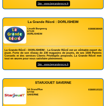
Site : www.lagranderecre.fr
La Grande Récré : DORLISHEIM
Lieudit Burgwerg
0388838069
67120
DORLISHEIM
La Grande Récré : DORLISHEIM - La Grande Récré est un véritable expert du
jouet. Forte de son réseau de 230 magasins de jouets, de ses 1500 Parents
Conseils et des services Clients Privilégiés proposés. La Grande Récré met
tout en œuvre pour vous satisfaire pleinement.
Site : www.lagranderecre.fr
STARJOUET SAVERNE
34 Grand'Rue
0388910323
67700
SAVERNE