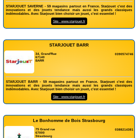
STARJOUET SAVERNE - 59 magasins partout en France. Starjouet c'est des
innovations et des jouets tendance mais aussi les grands classiques
indémodables. Avec Starjouet bien choisir un jouet, c'est essentiel !
Site : www.starjouet.fr
STARJOUET BARR
34, Grand'Rue
0390574746
67140
BARR
STARJOUET BARR - 59 magasins partout en France. Starjouet c'est des
innovations et des jouets tendance mais aussi les grands classiques
indémodables. Avec Starjouet bien choisir un jouet, c'est essentiel !
Site : www.starjouet.fr
Le Bonhomme de Bois Strasbourg
75 Grand rue
0388214381
67000
Strasbourg