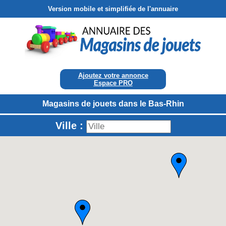
Version mobile et simplifiée de l'annuaire
Ajoutez votre annonce
Espace PRO
Magasins de jouets dans le Bas-Rhin
Ville :