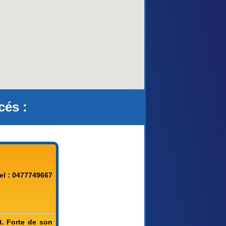
cés :
el : 0477749667
t. Forte de son