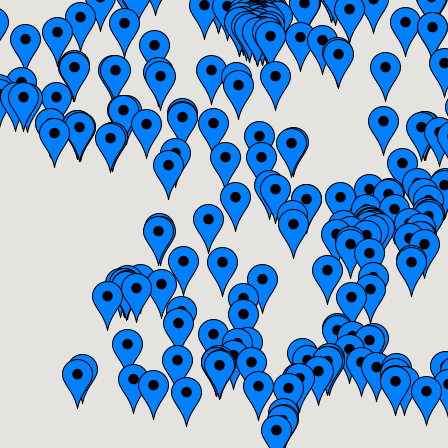
Bretagne
Centre
Champagne-Ardenne
Franche-Comte
Haute-Normandie
Ile-de-France
Languedoc-Roussillon
Limousin
Lorraine
Midi-Pyrenees
Nord-Pas-de-Calais
Pays-de-la-Loire
Picardie
Poitou-Charentes
Provence-Alpes-Cote-d'Azur(p