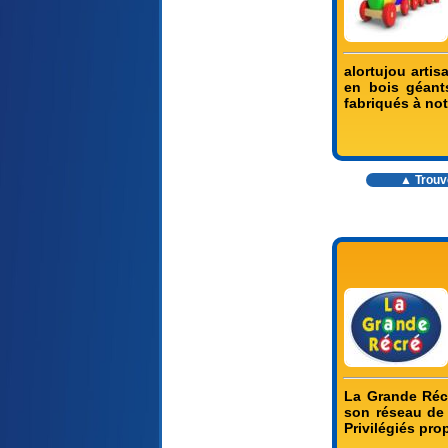
alortujou arti
en bois géant
fabriqués à not
▲ Trouve
La Grande Récr
son réseau de 
Privilégiés pr