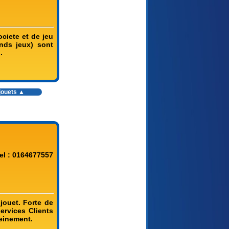
ciete et de jeu
nds jeux) sont
.
jouets
▲
el : 0164677557
jouet. Forte de
ervices Clients
leinement.