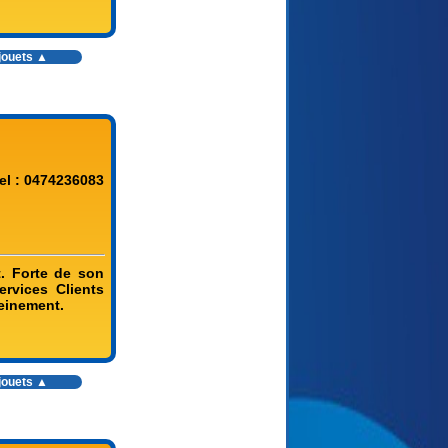
jouets
▲
el : 0474236083
t. Forte de son
rvices Clients
leinement.
jouets
▲