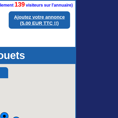
139
ellement
visiteurs sur l'annuaire)
Ajoutez votre annonce
(5.00 EUR TTC !!)
ouets