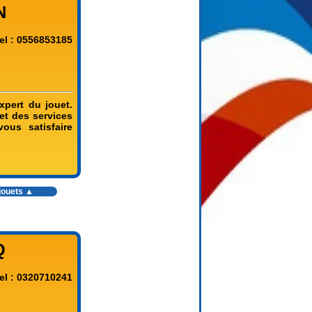
N
el : 0556853185
pert du jouet.
et des services
ous satisfaire
jouets
▲
Q
el : 0320710241