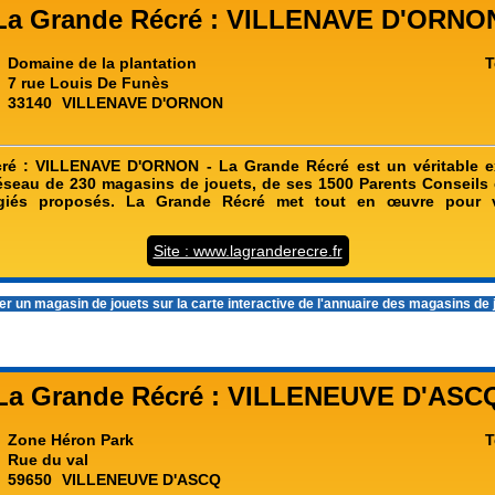
La Grande Récré : VILLENAVE D'ORNO
Domaine de la plantation
T
7 rue Louis De Funès
33140
VILLENAVE D'ORNON
ré : VILLENAVE D'ORNON - La Grande Récré est un véritable ex
éseau de 230 magasins de jouets, de ses 1500 Parents Conseils 
légiés proposés. La Grande Récré met tout en œuvre pour v
Site : www.lagranderecre.fr
r un magasin de jouets sur la carte interactive de l'
annuaire des magasins de 
La Grande Récré : VILLENEUVE D'ASC
Zone Héron Park
T
Rue du val
59650
VILLENEUVE D'ASCQ