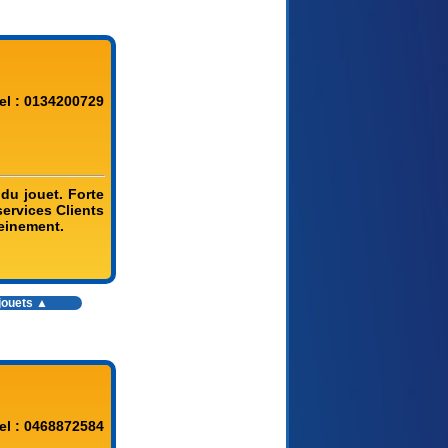
el : 0134200729
du jouet. Forte
ervices Clients
leinement.
jouets
▲
el : 0468872584