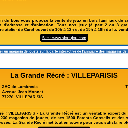
san du bois vous propose la vente de jeux en bois familiaux de so
s d'adresse et d'animation. Tous nos jeux (à part 2 ou 3 gra
re atelier de Céret ouvert de 10h à 12h et de 15h à 18h du lu.-vend
Site : www.alortujou.com
r un magasin de jouets sur la carte interactive de l'
annuaire des magasins de 
La Grande Récré : VILLEPARISIS
ZAC de Lambresis
T
Avenue Jean Monnet
77270
VILLEPARISIS
é : VILLEPARISIS - La Grande Récré est un véritable expert du 
230 magasins de jouets, de ses 1500 Parents Conseils et des s
oposés. La Grande Récré met tout en œuvre pour vous satisfaire p