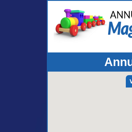
Annu
V