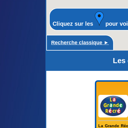
Cliquez sur les
pour voi
Recherche classique ►
Les 
La Grande Récr