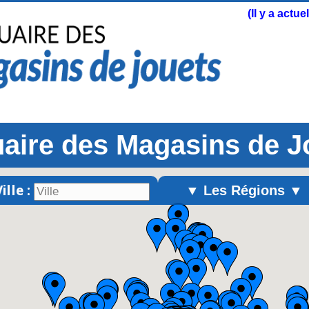
(Il y a actu
aire des Magasins de J
ille :
▼ Les Régions ▼
Alsace
Aquitaine
Auvergne
Basse-Normandie
Bourgogne